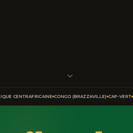
NTRAFRICAINE
CONGO (BRAZZAVILLE)
CAP-VERT
RÉPUBLI