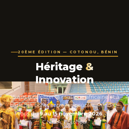
20ÈME ÉDITION — COTONOU, BÉNIN
Héritage
&
Innovation
25 ans à célébrer la musique africaine et à
bâtir des ponts entre les peuples. Rendez-
vous du
9 au 15 novembre 2026
, au
C.N.O.A, Cotonou.