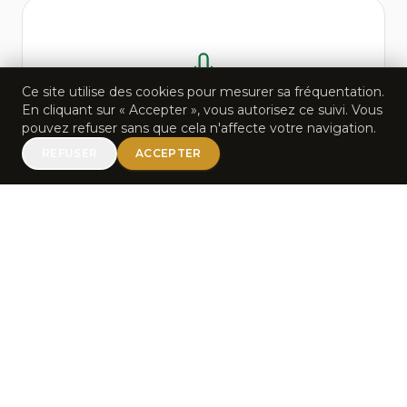
Ce site utilise des cookies pour mesurer sa fréquentation.
En cliquant sur « Accepter », vous autorisez ce suivi. Vous
pouvez refuser sans que cela n'affecte votre navigation.
Prix SICA Musique Urbaine
REFUSER
ACCEPTER
Récompense le meilleur artiste de Musique
Urbaine (Rap, RnB, Salsa, Zouk, Reggae, etc.)
africain de la compétition.
POSTULER